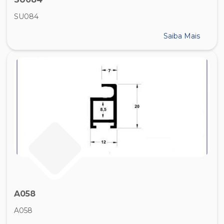
SU084
Saiba Mais
A058
A058