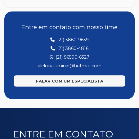
AL6
AL60
AL61
Entre em contato com nosso time
AL62
(21) 3860-9639
AL63
(21) 3860-4816
AL64
(21) 96500-6327
AL65
aleluiaaluminio@hotmail.com
AL66
FALAR COM UM ESPECIALISTA
AL67
AL69
AL75
U Cavalão
ENTRE EM CONTATO