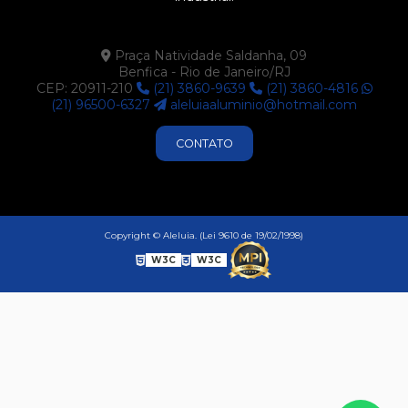
Praça Natividade Saldanha, 09
Benfica - Rio de Janeiro/RJ
CEP: 20911-210
(21) 3860-9639
(21) 3860-4816
(21) 96500-6327
aleluiaaluminio@hotmail.com
CONTATO
Copyright © Aleluia. (Lei 9610 de 19/02/1998)
W3C
W3C