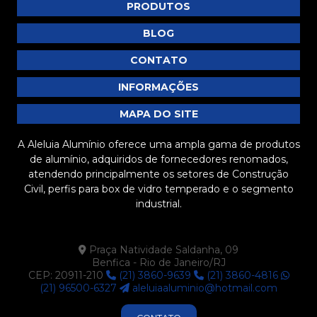
PRODUTOS
Venezianas
BLOG
Vitrines
CONTATO
INFORMAÇÕES
MAPA DO SITE
A Aleluia Alumínio oferece uma ampla gama de produtos
de alumínio, adquiridos de fornecedores renomados,
atendendo principalmente os setores de Construção
Civil, perfis para box de vidro temperado e o segmento
industrial.
Praça Natividade Saldanha, 09
Benfica - Rio de Janeiro/RJ
CEP: 20911-210
(21) 3860-9639
(21) 3860-4816
(21) 96500-6327
aleluiaaluminio@hotmail.com