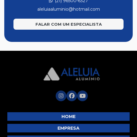
(21) 96500-6327
Linha de Temperado Leve
aleluiaaluminio@hotmail.com
Linha Móveis
FALAR COM UM ESPECIALISTA
Linha Suprema
Luminoso
Masterbox
Modelo Prático II
Módulo Max
Perfis
Portão Búzios
Portões e Trilhos
Tela Mosquiteiro
Trilhos de Cortina
HOME
Tubos
EMPRESA
Tubos Redondo