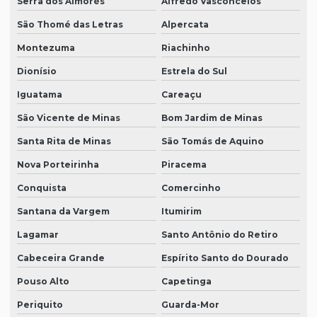
Serra dos Aimorés
Alfredo Vasconcelos
São Thomé das Letras
Alpercata
Montezuma
Riachinho
Dionísio
Estrela do Sul
Iguatama
Careaçu
São Vicente de Minas
Bom Jardim de Minas
Santa Rita de Minas
São Tomás de Aquino
Nova Porteirinha
Piracema
Conquista
Comercinho
Santana da Vargem
Itumirim
Lagamar
Santo Antônio do Retiro
Cabeceira Grande
Espírito Santo do Dourado
Pouso Alto
Capetinga
Periquito
Guarda-Mor