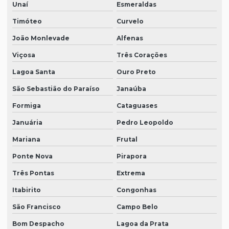
Unaí
Esmeraldas
Timóteo
Curvelo
João Monlevade
Alfenas
Viçosa
Três Corações
Lagoa Santa
Ouro Preto
São Sebastião do Paraíso
Janaúba
Formiga
Cataguases
Januária
Pedro Leopoldo
Mariana
Frutal
Ponte Nova
Pirapora
Três Pontas
Extrema
Itabirito
Congonhas
São Francisco
Campo Belo
Bom Despacho
Lagoa da Prata