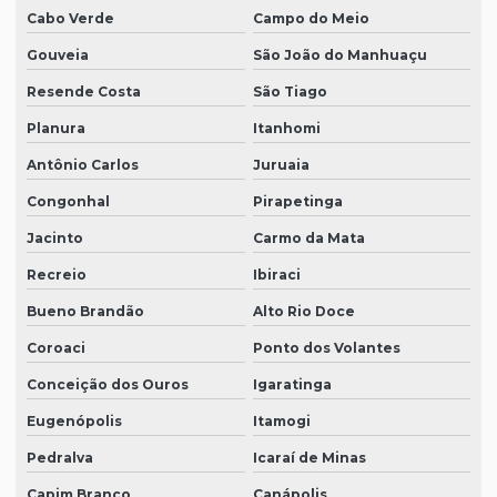
Cabo Verde
Campo do Meio
Gouveia
São João do Manhuaçu
Resende Costa
São Tiago
Planura
Itanhomi
Antônio Carlos
Juruaia
Congonhal
Pirapetinga
Jacinto
Carmo da Mata
Recreio
Ibiraci
Bueno Brandão
Alto Rio Doce
Coroaci
Ponto dos Volantes
Conceição dos Ouros
Igaratinga
Eugenópolis
Itamogi
Pedralva
Icaraí de Minas
Capim Branco
Canápolis