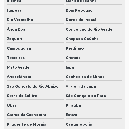
Ilicínea
Mar de Espanha
Itapeva
Bom Repouso
Rio Vermelho
Dores do Indaiá
Água Boa
Conceição do Rio Verde
Jequeri
Chapada Gaúcha
Cambuquira
Perdigão
Teixeiras
Cristais
Mato Verde
Iapu
Andrelândia
Cachoeira de Minas
São Gonçalo do Rio Abaixo
Virgem da Lapa
Serra do Salitre
São Gonçalo do Pará
Ubaí
Piraúba
Carmo da Cachoeira
Estiva
Prudente de Morais
Caetanópolis