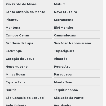
Rio Pardo de Minas
Mutum
Santo Antônio do Monte
Novo Cruzeiro
Pitangui
Sacramento
Mantena
Elói Mendes
Campos Gerais
Camanducaia
São José da Lapa
São João Nepomuceno
Jacutinga
Tupaciguara
Coração de Jesus
Aimorés
Nepomuceno
Pedra Azul
Minas Novas
Paraopeba
Espera Feliz
Monte Sião
Buritis
Jequitinhonha
São Gonçalo do Sapucaí
São João da Ponte
Belo Oriente
Buritizeiro