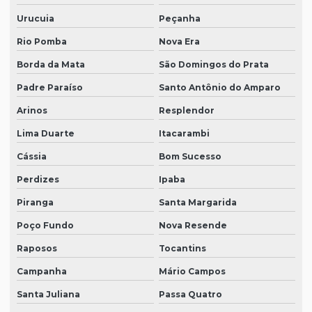
Urucuia
Peçanha
Rio Pomba
Nova Era
Borda da Mata
São Domingos do Prata
Padre Paraíso
Santo Antônio do Amparo
Arinos
Resplendor
Lima Duarte
Itacarambi
Cássia
Bom Sucesso
Perdizes
Ipaba
Piranga
Santa Margarida
Poço Fundo
Nova Resende
Raposos
Tocantins
Campanha
Mário Campos
Santa Juliana
Passa Quatro