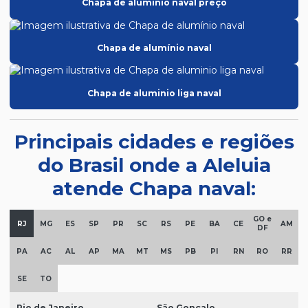
Chapa de alumínio naval preço
Chapa de alumínio naval
Chapa de aluminio liga naval
Principais cidades e regiões
do Brasil onde a Aleluia
atende Chapa naval:
GO e
RJ
MG
ES
SP
PR
SC
RS
PE
BA
CE
AM
DF
PA
AC
AL
AP
MA
MT
MS
PB
PI
RN
RO
RR
SE
TO
Rio de Janeiro
São Gonçalo