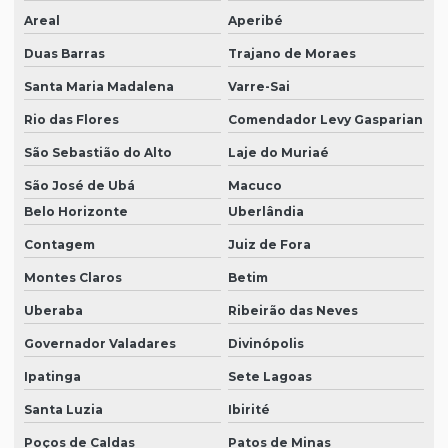
Areal
Aperibé
Duas Barras
Trajano de Moraes
Santa Maria Madalena
Varre-Sai
Rio das Flores
Comendador Levy Gasparian
São Sebastião do Alto
Laje do Muriaé
São José de Ubá
Macuco
Belo Horizonte
Uberlândia
Contagem
Juiz de Fora
Montes Claros
Betim
Uberaba
Ribeirão das Neves
Governador Valadares
Divinópolis
Ipatinga
Sete Lagoas
Santa Luzia
Ibirité
Poços de Caldas
Patos de Minas