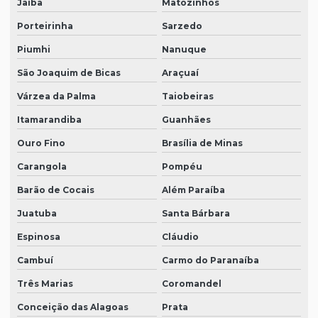
Jaíba
Matozinhos
Porteirinha
Sarzedo
Piumhi
Nanuque
São Joaquim de Bicas
Araçuaí
Várzea da Palma
Taiobeiras
Itamarandiba
Guanhães
Ouro Fino
Brasília de Minas
Carangola
Pompéu
Barão de Cocais
Além Paraíba
Juatuba
Santa Bárbara
Espinosa
Cláudio
Cambuí
Carmo do Paranaíba
Três Marias
Coromandel
Conceição das Alagoas
Prata