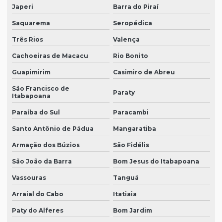
Japeri
Barra do Piraí
Saquarema
Seropédica
Três Rios
Valença
Cachoeiras de Macacu
Rio Bonito
Guapimirim
Casimiro de Abreu
São Francisco de
Paraty
Itabapoana
Paraíba do Sul
Paracambi
Santo Antônio de Pádua
Mangaratiba
Armação dos Búzios
São Fidélis
São João da Barra
Bom Jesus do Itabapoana
Vassouras
Tanguá
Arraial do Cabo
Itatiaia
Paty do Alferes
Bom Jardim