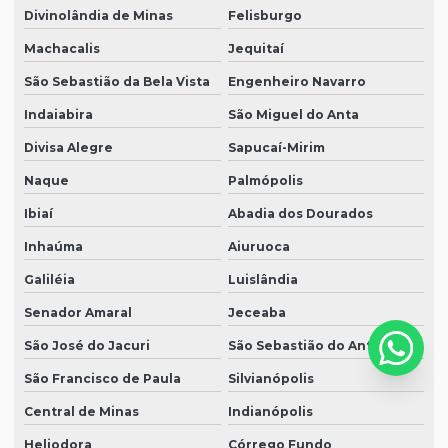
Divinolândia de Minas
Felisburgo
Machacalis
Jequitaí
São Sebastião da Bela Vista
Engenheiro Navarro
Indaiabira
São Miguel do Anta
Divisa Alegre
Sapucaí-Mirim
Naque
Palmópolis
Ibiaí
Abadia dos Dourados
Inhaúma
Aiuruoca
Galiléia
Luislândia
Senador Amaral
Jeceaba
São José do Jacuri
São Sebastião do Anta
São Francisco de Paula
Silvianópolis
Central de Minas
Indianópolis
Heliodora
Córrego Fundo