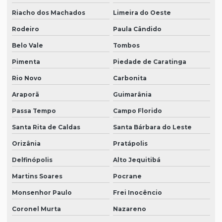
Riacho dos Machados
Limeira do Oeste
Rodeiro
Paula Cândido
Belo Vale
Tombos
Pimenta
Piedade de Caratinga
Rio Novo
Carbonita
Araporã
Guimarânia
Passa Tempo
Campo Florido
Santa Rita de Caldas
Santa Bárbara do Leste
Orizânia
Pratápolis
Delfinópolis
Alto Jequitibá
Martins Soares
Pocrane
Monsenhor Paulo
Frei Inocêncio
Coronel Murta
Nazareno