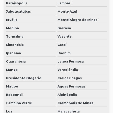
Paraisópolis
Lambari
Jaboticatubas
Monte Azul
Ervália
Monte Alegre de Minas
Medina
Barroso
Turmalina
Vazante
Simonésia
Caraí
Ipanema
Itaobim
Guaranésia
Lagoa Formosa
Manga
Varzelândia
Presidente Olegário
Carlos Chagas
Matipó
Águas Formosas
Baependi
Alpinópolis
Campina Verde
Carmópolis de Minas
Luz
Malacacheta