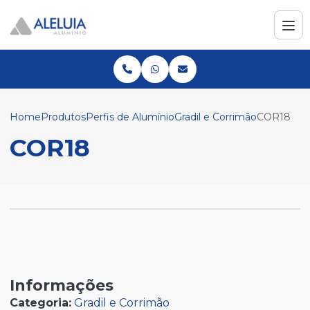
Home
Produtos
Perfis de Alumínio
Gradil e Corrimão
COR18
COR18
Informações
Categoria:
Gradil e Corrimão