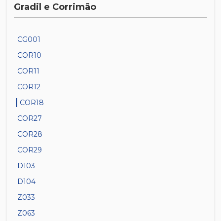
Gradil e Corrimão
CG001
COR10
COR11
COR12
COR18
COR27
COR28
COR29
D103
D104
Z033
Z063