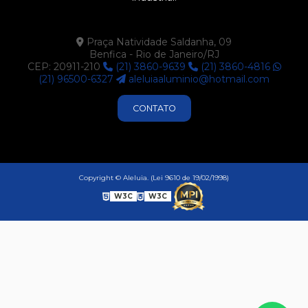
Praça Natividade Saldanha, 09
Benfica - Rio de Janeiro/RJ
CEP: 20911-210
(21) 3860-9639
(21) 3860-4816
(21) 96500-6327
aleluiaaluminio@hotmail.com
CONTATO
Copyright © Aleluia. (Lei 9610 de 19/02/1998)
W3C
W3C