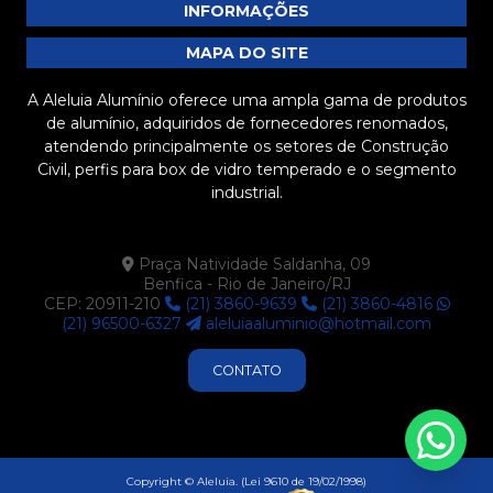
opções e como economizar na compra
INFORMAÇÕES
Barra chata de alumínio preço: descubra como
MAPA DO SITE
economizar na sua compra
A Aleluia Alumínio oferece uma ampla gama de produtos
Barra chata de alumínio preço: tudo que você precisa
de alumínio, adquiridos de fornecedores renomados,
saber antes de comprar
atendendo principalmente os setores de Construção
Civil, perfis para box de vidro temperado e o segmento
Barra Chata de Alumínio Preto é a Solução Ideal para
industrial.
Seus Projetos de Construção e Decoração
Barra Chata de Alumínio Preto: Vantagens e
Praça Natividade Saldanha, 09
Aplicações que Você Precisa Conhecer
Benfica - Rio de Janeiro/RJ
CEP: 20911-210
(21) 3860-9639
(21) 3860-4816
Barra chata de alumínio preto: versatilidade e
(21) 96500-6327
aleluiaaluminio@hotmail.com
aplicações no mercado atual
CONTATO
Barra chata de alumínio preto: versatilidade e
aplicações no mercado atual
Barra Chata de Alumínio Preto: Versatilidade e Estilo
Copyright © Aleluia. (Lei 9610 de 19/02/1998)