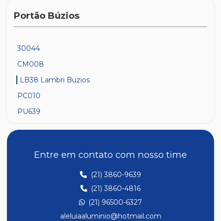
Portão Búzios
30044
CM008
LB38 Lambri Buzios
PC010
PU639
Entre em contato com nosso time
(21) 3860-9639
(21) 3860-4816
(21) 96500-6327
aleluiaaluminio@hotmail.com