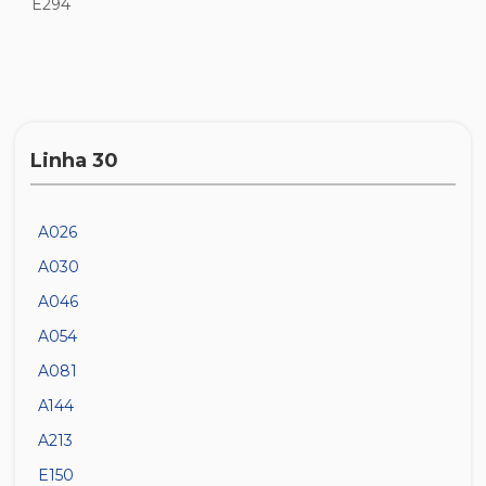
E294
Linha 30
A026
A030
A046
A054
A081
A144
A213
E150