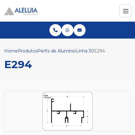
Home
Produtos
Perfis de Alumínio
Linha 30
E294
E294