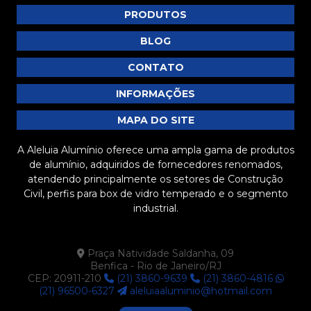
PRODUTOS
BLOG
CONTATO
INFORMAÇÕES
MAPA DO SITE
A Aleluia Alumínio oferece uma ampla gama de produtos
de alumínio, adquiridos de fornecedores renomados,
atendendo principalmente os setores de Construção
Civil, perfis para box de vidro temperado e o segmento
industrial.
Praça Natividade Saldanha, 09
Benfica - Rio de Janeiro/RJ
CEP: 20911-210
(21) 3860-9639
(21) 3860-4816
(21) 96500-6327
aleluiaaluminio@hotmail.com