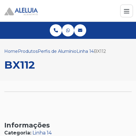
Home
Produtos
Perfis de Alumínio
Linha 14
BX112
BX112
Informações
Categoria:
Linha 14