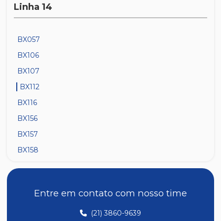
Linha 14
BX057
BX106
BX107
BX112
BX116
BX156
BX157
BX158
Entre em contato com nosso time
(21) 3860-9639