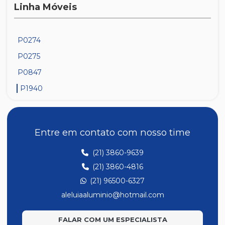
Linha Móveis
P0274
P0275
P0847
P1940
Entre em contato com nosso time
(21) 3860-9639
(21) 3860-4816
(21) 96500-6327
aleluiaaluminio@hotmail.com
FALAR COM UM ESPECIALISTA