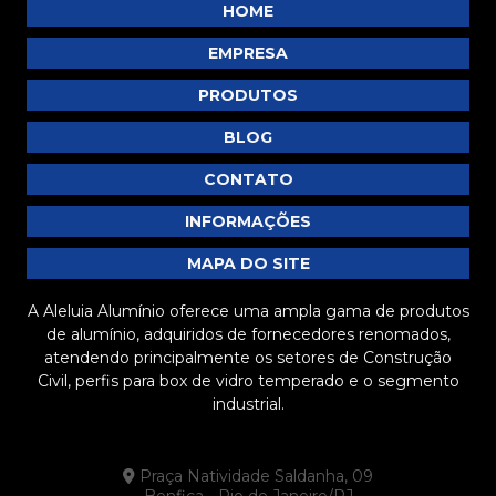
HOME
Economizar
EMPRESA
Barra chata de alumínio preço: como encontrar as
melhores ofertas no mercado
PRODUTOS
Barra Chata de Alumínio Preço: Descubra as
BLOG
Melhores Ofertas
CONTATO
Barra chata de alumínio preço: descubra as melhores
opções e como economizar na compra
INFORMAÇÕES
Barra chata de alumínio preço: descubra como
MAPA DO SITE
economizar na sua compra
A Aleluia Alumínio oferece uma ampla gama de produtos
Barra chata de alumínio preço: tudo que você precisa
de alumínio, adquiridos de fornecedores renomados,
saber antes de comprar
atendendo principalmente os setores de Construção
Civil, perfis para box de vidro temperado e o segmento
Barra Chata de Alumínio Preto é a Solução Ideal para
industrial.
Seus Projetos de Construção e Decoração
Barra Chata de Alumínio Preto: Vantagens e
Praça Natividade Saldanha, 09
Aplicações que Você Precisa Conhecer