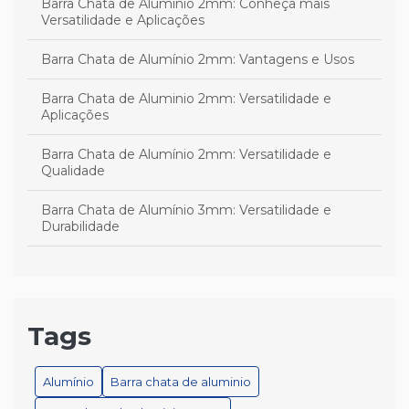
Barra Chata de Alumínio 2mm: Conheça mais
Versatilidade e Aplicações
Barra Chata de Alumínio 2mm: Vantagens e Usos
Barra Chata de Aluminio 2mm: Versatilidade e
Aplicações
Barra Chata de Alumínio 2mm: Versatilidade e
Qualidade
Barra Chata de Alumínio 3mm: Versatilidade e
Durabilidade
Barra Chata de Alumínio 3mm: Versatilidade e
Qualidade
Barra Chata de Alumínio 3mm: Versatilidade e Uso
Tags
Barra chata de alumínio branco é a escolha ideal para
projetos versáteis e duráveis
Alumínio
Barra chata de aluminio