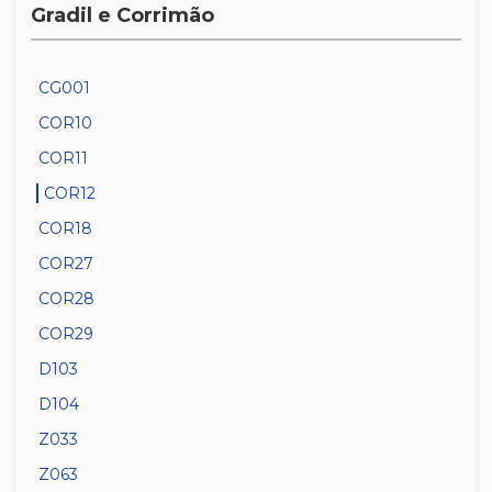
Gradil e Corrimão
CG001
COR10
COR11
COR12
COR18
COR27
COR28
COR29
D103
D104
Z033
Z063