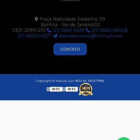
Praça Natividade Saldanha, 09
Benfica - Rio de Janeiro/RJ
CEP: 20911-210
(21) 3860-9639
(21) 3860-4816
(21) 96500-6327
aleluiaaluminio@hotmail.com
CONTATO
Copyright © Aleluia. (Lei 9610 de 19/02/1998)
W3C
W3C