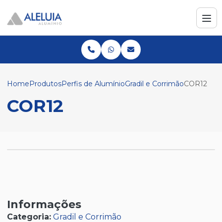
Home
Produtos
Perfis de Alumínio
Gradil e Corrimão
COR12
COR12
Informações
Categoria:
Gradil e Corrimão