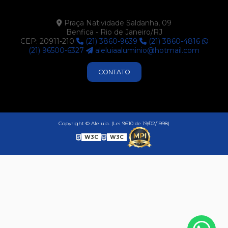
Praça Natividade Saldanha, 09
Benfica - Rio de Janeiro/RJ
CEP: 20911-210
(21) 3860-9639
(21) 3860-4816
(21) 96500-6327
aleluiaaluminio@hotmail.com
CONTATO
Copyright © Aleluia. (Lei 9610 de 19/02/1998)
W3C
W3C