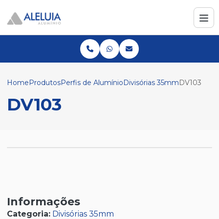
Home
Produtos
Perfis de Alumínio
Divisórias 35mm
DV103
DV103
Informações
Categoria:
Divisórias 35mm