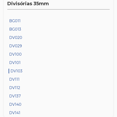
Divisórias 35mm
BG011
BG013
DV020
DV029
DV100
DV101
DV103
DV111
DV112
DV137
DV140
DV141