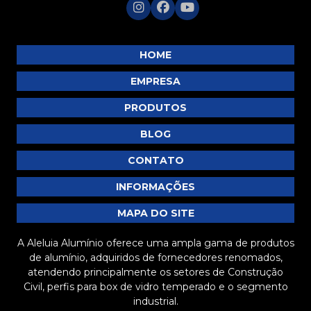
Barra Chata de Alumínio Preço Justo
Barra Chata de Alumínio Preço: 5 Dicas para
HOME
Economizar
EMPRESA
Barra chata de alumínio preço: como encontrar as
melhores ofertas no mercado
PRODUTOS
Barra Chata de Alumínio Preço: Descubra as
BLOG
Melhores Ofertas
CONTATO
Barra chata de alumínio preço: descubra as melhores
opções e como economizar na compra
INFORMAÇÕES
Barra chata de alumínio preço: descubra como
MAPA DO SITE
economizar na sua compra
A Aleluia Alumínio oferece uma ampla gama de produtos
Barra chata de alumínio preço: tudo que você precisa
de alumínio, adquiridos de fornecedores renomados,
saber antes de comprar
atendendo principalmente os setores de Construção
Civil, perfis para box de vidro temperado e o segmento
Barra Chata de Alumínio Preto é a Solução Ideal para
industrial.
Seus Projetos de Construção e Decoração