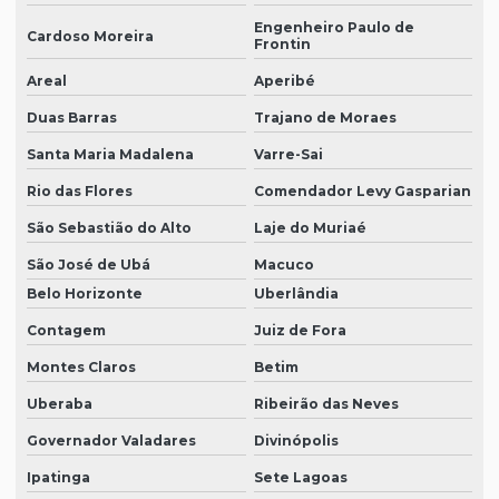
Engenheiro Paulo de
Cardoso Moreira
Frontin
Areal
Aperibé
Duas Barras
Trajano de Moraes
Santa Maria Madalena
Varre-Sai
Rio das Flores
Comendador Levy Gasparian
São Sebastião do Alto
Laje do Muriaé
São José de Ubá
Macuco
Belo Horizonte
Uberlândia
Contagem
Juiz de Fora
Montes Claros
Betim
Uberaba
Ribeirão das Neves
Governador Valadares
Divinópolis
Ipatinga
Sete Lagoas