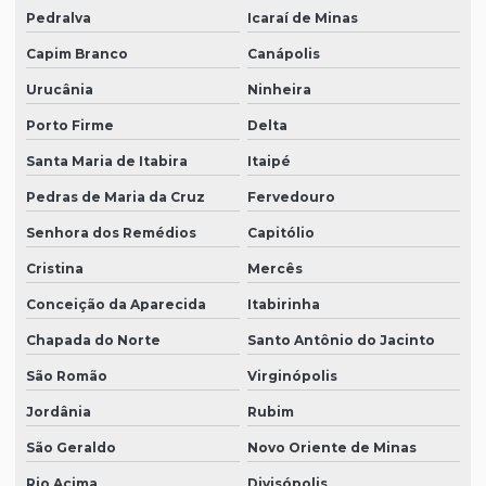
Pedralva
Icaraí de Minas
Capim Branco
Canápolis
Urucânia
Ninheira
Porto Firme
Delta
Santa Maria de Itabira
Itaipé
Pedras de Maria da Cruz
Fervedouro
Senhora dos Remédios
Capitólio
Cristina
Mercês
Conceição da Aparecida
Itabirinha
Chapada do Norte
Santo Antônio do Jacinto
São Romão
Virginópolis
Jordânia
Rubim
São Geraldo
Novo Oriente de Minas
Rio Acima
Divisópolis