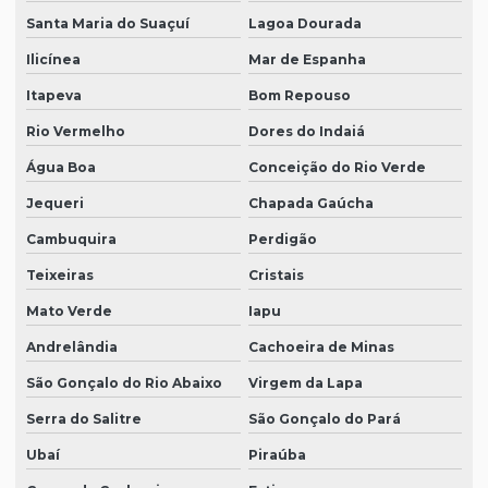
Santa Maria do Suaçuí
Lagoa Dourada
Ilicínea
Mar de Espanha
Itapeva
Bom Repouso
Rio Vermelho
Dores do Indaiá
Água Boa
Conceição do Rio Verde
Jequeri
Chapada Gaúcha
Cambuquira
Perdigão
Teixeiras
Cristais
Mato Verde
Iapu
Andrelândia
Cachoeira de Minas
São Gonçalo do Rio Abaixo
Virgem da Lapa
Serra do Salitre
São Gonçalo do Pará
Ubaí
Piraúba