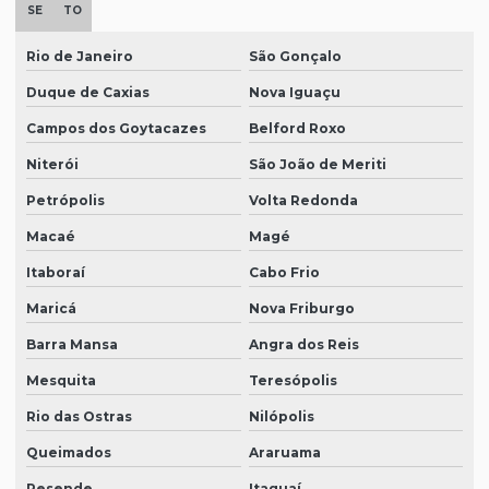
SE
TO
Rio de Janeiro
São Gonçalo
Duque de Caxias
Nova Iguaçu
Campos dos Goytacazes
Belford Roxo
Niterói
São João de Meriti
Petrópolis
Volta Redonda
Macaé
Magé
Itaboraí
Cabo Frio
Maricá
Nova Friburgo
Barra Mansa
Angra dos Reis
Mesquita
Teresópolis
Rio das Ostras
Nilópolis
Queimados
Araruama
Resende
Itaguaí