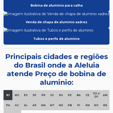
Bobina de alumínio para calha
Venda de chapa de aluminio xadrez
Tubos e perfis de aluminio
Principais cidades e regiões
do Brasil onde a Aleluia
atende Preço de bobina de
aluminio:
GO e
RJ
MG
ES
SP
PR
SC
RS
PE
BA
CE
AM
DF
PA
AC
AL
AP
MA
MT
MS
PB
PI
RN
RO
RR