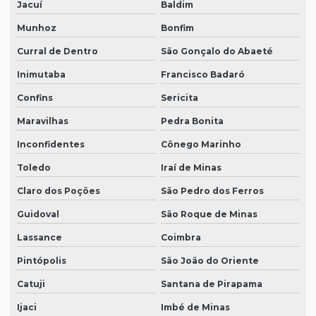
Jacuí
Baldim
Munhoz
Bonfim
Curral de Dentro
São Gonçalo do Abaeté
Inimutaba
Francisco Badaró
Confins
Sericita
Maravilhas
Pedra Bonita
Inconfidentes
Cônego Marinho
Toledo
Iraí de Minas
Claro dos Poções
São Pedro dos Ferros
Guidoval
São Roque de Minas
Lassance
Coimbra
Pintópolis
São João do Oriente
Catuji
Santana de Pirapama
Ijaci
Imbé de Minas