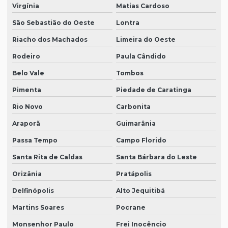
Virgínia
Matias Cardoso
São Sebastião do Oeste
Lontra
Riacho dos Machados
Limeira do Oeste
Rodeiro
Paula Cândido
Belo Vale
Tombos
Pimenta
Piedade de Caratinga
Rio Novo
Carbonita
Araporã
Guimarânia
Passa Tempo
Campo Florido
Santa Rita de Caldas
Santa Bárbara do Leste
Orizânia
Pratápolis
Delfinópolis
Alto Jequitibá
Martins Soares
Pocrane
Monsenhor Paulo
Frei Inocêncio