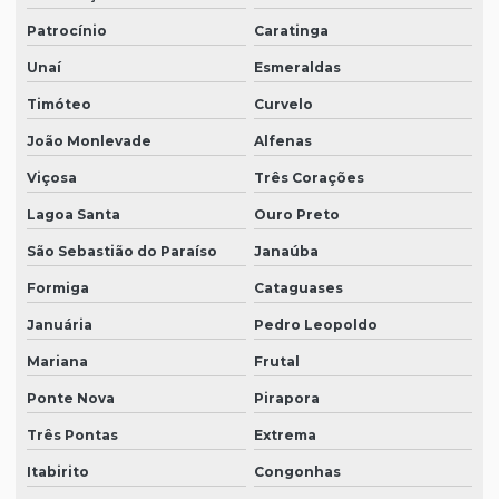
Patrocínio
Caratinga
Unaí
Esmeraldas
Timóteo
Curvelo
João Monlevade
Alfenas
Viçosa
Três Corações
Lagoa Santa
Ouro Preto
São Sebastião do Paraíso
Janaúba
Formiga
Cataguases
Januária
Pedro Leopoldo
Mariana
Frutal
Ponte Nova
Pirapora
Três Pontas
Extrema
Itabirito
Congonhas