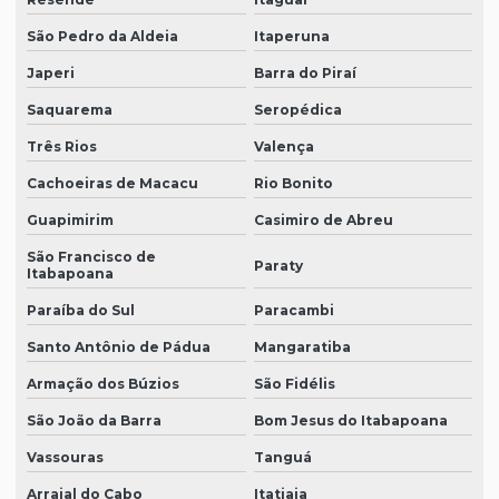
São Pedro da Aldeia
Itaperuna
Japeri
Barra do Piraí
Saquarema
Seropédica
Três Rios
Valença
Cachoeiras de Macacu
Rio Bonito
Guapimirim
Casimiro de Abreu
São Francisco de
Paraty
Itabapoana
Paraíba do Sul
Paracambi
Santo Antônio de Pádua
Mangaratiba
Armação dos Búzios
São Fidélis
São João da Barra
Bom Jesus do Itabapoana
Vassouras
Tanguá
Arraial do Cabo
Itatiaia