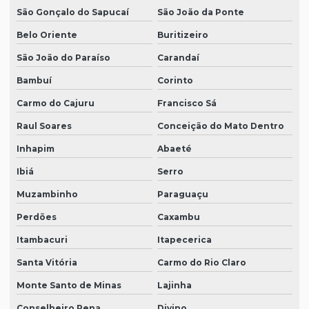
São Gonçalo do Sapucaí
São João da Ponte
Belo Oriente
Buritizeiro
São João do Paraíso
Carandaí
Bambuí
Corinto
Carmo do Cajuru
Francisco Sá
Raul Soares
Conceição do Mato Dentro
Inhapim
Abaeté
Ibiá
Serro
Muzambinho
Paraguaçu
Perdões
Caxambu
Itambacuri
Itapecerica
Santa Vitória
Carmo do Rio Claro
Monte Santo de Minas
Lajinha
Conselheiro Pena
Divino