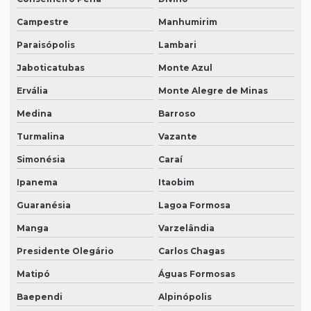
Campestre
Manhumirim
Paraisópolis
Lambari
Jaboticatubas
Monte Azul
Ervália
Monte Alegre de Minas
Medina
Barroso
Turmalina
Vazante
Simonésia
Caraí
Ipanema
Itaobim
Guaranésia
Lagoa Formosa
Manga
Varzelândia
Presidente Olegário
Carlos Chagas
Matipó
Águas Formosas
Baependi
Alpinópolis