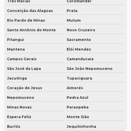
Três Marias
Coromandel
Conceição das Alagoas
Prata
Rio Pardo de Minas
Mutum
Santo Antônio do Monte
Novo Cruzeiro
Pitangui
Sacramento
Mantena
Elói Mendes
Campos Gerais
Camanducaia
São José da Lapa
São João Nepomuceno
Jacutinga
Tupaciguara
Coração de Jesus
Aimorés
Nepomuceno
Pedra Azul
Minas Novas
Paraopeba
Espera Feliz
Monte Sião
Buritis
Jequitinhonha