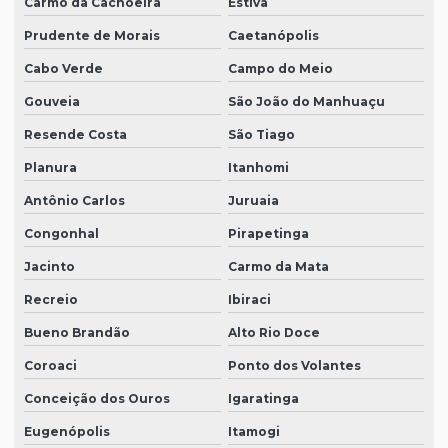
Carmo da Cachoeira
Estiva
Prudente de Morais
Caetanópolis
Cabo Verde
Campo do Meio
Gouveia
São João do Manhuaçu
Resende Costa
São Tiago
Planura
Itanhomi
Antônio Carlos
Juruaia
Congonhal
Pirapetinga
Jacinto
Carmo da Mata
Recreio
Ibiraci
Bueno Brandão
Alto Rio Doce
Coroaci
Ponto dos Volantes
Conceição dos Ouros
Igaratinga
Eugenópolis
Itamogi