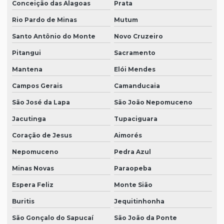
Conceição das Alagoas
Prata
Rio Pardo de Minas
Mutum
Santo Antônio do Monte
Novo Cruzeiro
Pitangui
Sacramento
Mantena
Elói Mendes
Campos Gerais
Camanducaia
São José da Lapa
São João Nepomuceno
Jacutinga
Tupaciguara
Coração de Jesus
Aimorés
Nepomuceno
Pedra Azul
Minas Novas
Paraopeba
Espera Feliz
Monte Sião
Buritis
Jequitinhonha
São Gonçalo do Sapucaí
São João da Ponte