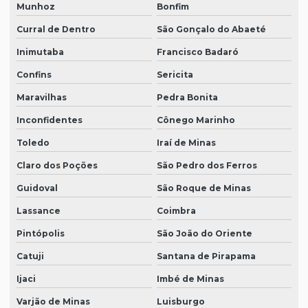
Munhoz
Bonfim
Curral de Dentro
São Gonçalo do Abaeté
Inimutaba
Francisco Badaró
Confins
Sericita
Maravilhas
Pedra Bonita
Inconfidentes
Cônego Marinho
Toledo
Iraí de Minas
Claro dos Poções
São Pedro dos Ferros
Guidoval
São Roque de Minas
Lassance
Coimbra
Pintópolis
São João do Oriente
Catuji
Santana de Pirapama
Ijaci
Imbé de Minas
Varjão de Minas
Luisburgo