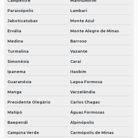
Campestre
Manhumirim
Paraisópolis
Lambari
Jaboticatubas
Monte Azul
Ervália
Monte Alegre de Minas
Medina
Barroso
Turmalina
Vazante
Simonésia
Caraí
Ipanema
Itaobim
Guaranésia
Lagoa Formosa
Manga
Varzelândia
Presidente Olegário
Carlos Chagas
Matipó
Águas Formosas
Baependi
Alpinópolis
Campina Verde
Carmópolis de Minas