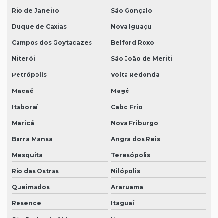
Rio de Janeiro
São Gonçalo
Duque de Caxias
Nova Iguaçu
Campos dos Goytacazes
Belford Roxo
Niterói
São João de Meriti
Petrópolis
Volta Redonda
Macaé
Magé
Itaboraí
Cabo Frio
Maricá
Nova Friburgo
Barra Mansa
Angra dos Reis
Mesquita
Teresópolis
Rio das Ostras
Nilópolis
Queimados
Araruama
Resende
Itaguaí