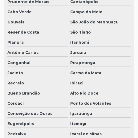
Prudente de Morais
Caetanópolis
Cabo Verde
Campo do Meio
Gouveia
São João do Manhuaçu
Resende Costa
São Tiago
Planura
Itanhomi
Antônio Carlos
Juruaia
Congonhal
Pirapetinga
Jacinto
Carmo da Mata
Recreio
Ibiraci
Bueno Brandão
Alto Rio Doce
Coroaci
Ponto dos Volantes
Conceição dos Ouros
Igaratinga
Eugenópolis
Itamogi
Pedralva
Icaraí de Minas