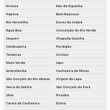
Ilicínea
Mar de Espanha
Itapeva
Bom Repouso
Rio Vermelho
Dores do Indaiá
Água Boa
Conceição do Rio Verde
Jequeri
Chapada Gaúcha
Cambuquira
Perdigão
Teixeiras
Cristais
Mato Verde
Iapu
Andrelândia
Cachoeira de Minas
São Gonçalo do Rio Abaixo
Virgem da Lapa
Serra do Salitre
São Gonçalo do Pará
Ubaí
Piraúba
Carmo da Cachoeira
Estiva