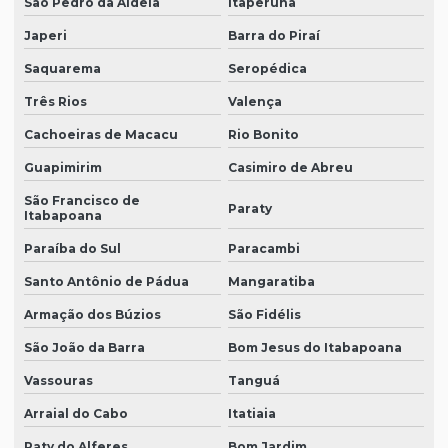
São Pedro da Aldeia
Itaperuna
Japeri
Barra do Piraí
Saquarema
Seropédica
Três Rios
Valença
Cachoeiras de Macacu
Rio Bonito
Guapimirim
Casimiro de Abreu
São Francisco de
Paraty
Itabapoana
Paraíba do Sul
Paracambi
Santo Antônio de Pádua
Mangaratiba
Armação dos Búzios
São Fidélis
São João da Barra
Bom Jesus do Itabapoana
Vassouras
Tanguá
Arraial do Cabo
Itatiaia
Paty do Alferes
Bom Jardim