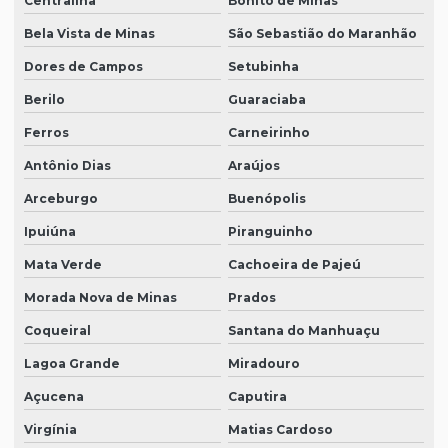
Centralina
Bonito de Minas
Bela Vista de Minas
São Sebastião do Maranhão
Dores de Campos
Setubinha
Berilo
Guaraciaba
Ferros
Carneirinho
Antônio Dias
Araújos
Arceburgo
Buenópolis
Ipuiúna
Piranguinho
Mata Verde
Cachoeira de Pajeú
Morada Nova de Minas
Prados
Coqueiral
Santana do Manhuaçu
Lagoa Grande
Miradouro
Açucena
Caputira
Virgínia
Matias Cardoso