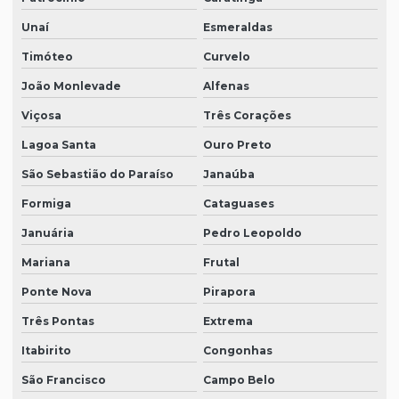
Unaí
Esmeraldas
Timóteo
Curvelo
João Monlevade
Alfenas
Viçosa
Três Corações
Lagoa Santa
Ouro Preto
São Sebastião do Paraíso
Janaúba
Formiga
Cataguases
Januária
Pedro Leopoldo
Mariana
Frutal
Ponte Nova
Pirapora
Três Pontas
Extrema
Itabirito
Congonhas
São Francisco
Campo Belo