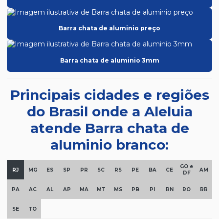
Barra chata de aluminio preço
Barra chata de aluminio 3mm
Principais cidades e regiões
do Brasil onde a Aleluia
atende Barra chata de
aluminio branco:
GO e
RJ
MG
ES
SP
PR
SC
RS
PE
BA
CE
AM
DF
PA
AC
AL
AP
MA
MT
MS
PB
PI
RN
RO
RR
SE
TO