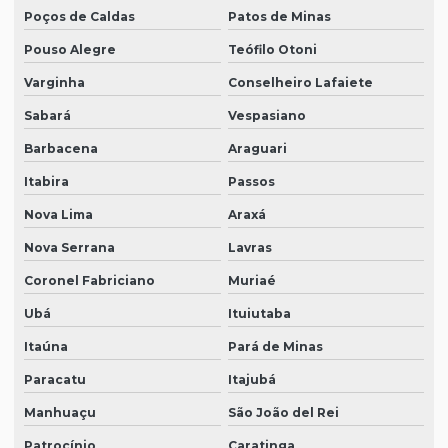
Poços de Caldas
Patos de Minas
Pouso Alegre
Teófilo Otoni
Varginha
Conselheiro Lafaiete
Sabará
Vespasiano
Barbacena
Araguari
Itabira
Passos
Nova Lima
Araxá
Nova Serrana
Lavras
Coronel Fabriciano
Muriaé
Ubá
Ituiutaba
Itaúna
Pará de Minas
Paracatu
Itajubá
Manhuaçu
São João del Rei
Patrocínio
Caratinga