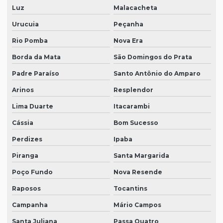
Luz
Malacacheta
Urucuia
Peçanha
Rio Pomba
Nova Era
Borda da Mata
São Domingos do Prata
Padre Paraíso
Santo Antônio do Amparo
Arinos
Resplendor
Lima Duarte
Itacarambi
Cássia
Bom Sucesso
Perdizes
Ipaba
Piranga
Santa Margarida
Poço Fundo
Nova Resende
Raposos
Tocantins
Campanha
Mário Campos
Santa Juliana
Passa Quatro