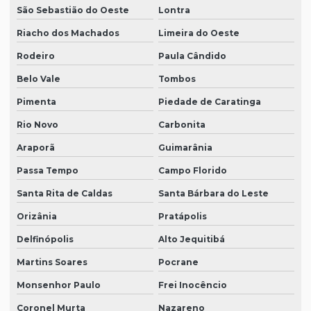
São Sebastião do Oeste
Lontra
Riacho dos Machados
Limeira do Oeste
Rodeiro
Paula Cândido
Belo Vale
Tombos
Pimenta
Piedade de Caratinga
Rio Novo
Carbonita
Araporã
Guimarânia
Passa Tempo
Campo Florido
Santa Rita de Caldas
Santa Bárbara do Leste
Orizânia
Pratápolis
Delfinópolis
Alto Jequitibá
Martins Soares
Pocrane
Monsenhor Paulo
Frei Inocêncio
Coronel Murta
Nazareno