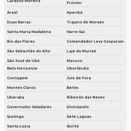
Cardoso Moreira
Frontin
Areal
Aperibé
Duas Barras
Trajano de Moraes
Santa Maria Madalena
Varre-Sai
Rio das Flores
Comendador Levy Gasparian
São Sebastião do Alto
Laje do Muriaé
São José de Ubá
Macuco
Belo Horizonte
Uberlândia
Contagem
Juiz de Fora
Montes Claros
Betim
Uberaba
Ribeirão das Neves
Governador Valadares
Divinópolis
Ipatinga
Sete Lagoas
Santa Luzia
Ibirité