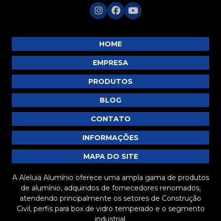
P146
P147
P151
HOME
P152
EMPRESA
P153
PRODUTOS
P157
BLOG
P161
P166
CONTATO
P167
INFORMAÇÕES
P254
MAPA DO SITE
P274
A Aleluia Alumínio oferece uma ampla gama de produtos
P318
de alumínio, adquiridos de fornecedores renomados,
P319
atendendo principalmente os setores de Construção
Civil, perfis para box de vidro temperado e o segmento
P370
industrial.