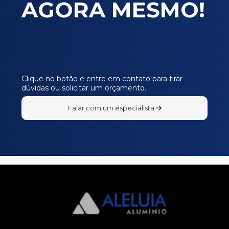
AGORA MESMO!
E480
E481
E482
E483
E484
Clique no botão e entre em contato para tirar
dúvidas ou solicitar um orçamento.
I090
I105
Falar com um especialista
I307
L387
L498
L715
P140
P143
P145