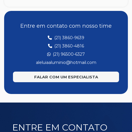
A047
A048
A049
Entre em contato com nosso time
A139
(21) 3860-9639
A194
(21) 3860-4816
A201
(21) 96500-6327
A202
aleluiaaluminio@hotmail.com
A207
FALAR COM UM ESPECIALISTA
A220
E171
E186
E221
E277
ENTRE EM CONTATO
E323