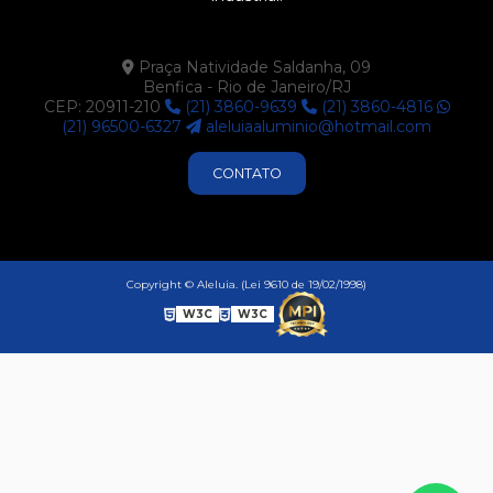
P371
P411
Praça Natividade Saldanha, 09
Benfica - Rio de Janeiro/RJ
P412
CEP: 20911-210
(21) 3860-9639
(21) 3860-4816
P414
(21) 96500-6327
aleluiaaluminio@hotmail.com
P416
CONTATO
P524
P525
P570
Copyright © Aleluia. (Lei 9610 de 19/02/1998)
P574
W3C
W3C
P593
U425
U522
U681
U683