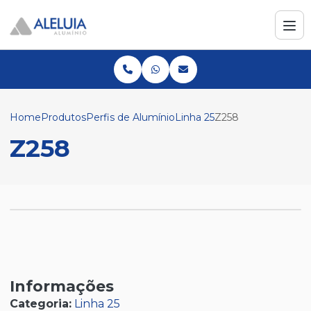
Home
Produtos
Perfis de Alumínio
Linha 25
Z258
Z258
Informações
Categoria:
Linha 25