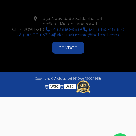
Praça Natividade Saldanha, 09
Benfica - Rio de Janeiro/RJ
CEP: 20911-210
(21) 3860-9639
(21) 3860-4816
(21) 96500-6327
aleluiaaluminio@hotmail.com
CONTATO
Copyright © Aleluia. (Lei 9610 de 19/02/1998)
W3C
W3C