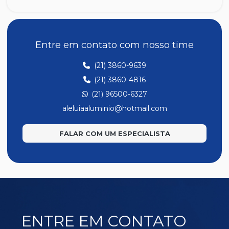
B27
B3
B31
Entre em contato com nosso time
B32
(21) 3860-9639
B4
(21) 3860-4816
B6
(21) 96500-6327
B78
aleluiaaluminio@hotmail.com
BG025
FALAR COM UM ESPECIALISTA
ENTRE EM CONTATO