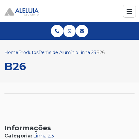
Home
Produtos
Perfis de Alumínio
Linha 23
B26
B26
Informações
Categoria:
Linha 23