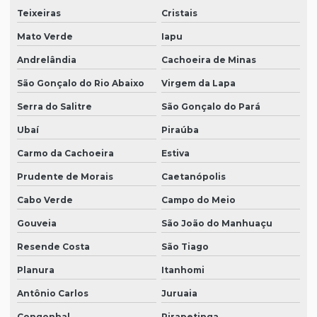
Teixeiras
Cristais
Mato Verde
Iapu
Andrelândia
Cachoeira de Minas
São Gonçalo do Rio Abaixo
Virgem da Lapa
Serra do Salitre
São Gonçalo do Pará
Ubaí
Piraúba
Carmo da Cachoeira
Estiva
Prudente de Morais
Caetanópolis
Cabo Verde
Campo do Meio
Gouveia
São João do Manhuaçu
Resende Costa
São Tiago
Planura
Itanhomi
Antônio Carlos
Juruaia
Congonhal
Pirapetinga