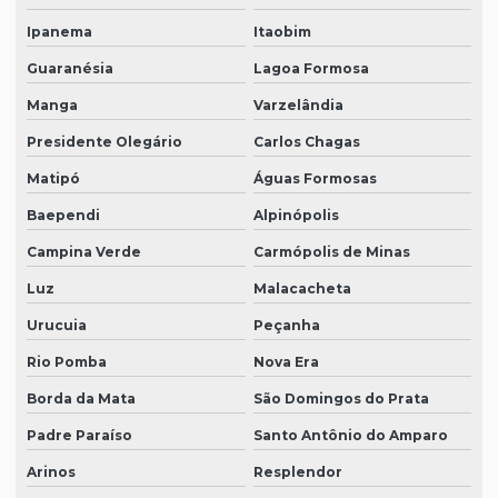
Ipanema
Itaobim
Guaranésia
Lagoa Formosa
Manga
Varzelândia
Presidente Olegário
Carlos Chagas
Matipó
Águas Formosas
Baependi
Alpinópolis
Campina Verde
Carmópolis de Minas
Luz
Malacacheta
Urucuia
Peçanha
Rio Pomba
Nova Era
Borda da Mata
São Domingos do Prata
Padre Paraíso
Santo Antônio do Amparo
Arinos
Resplendor