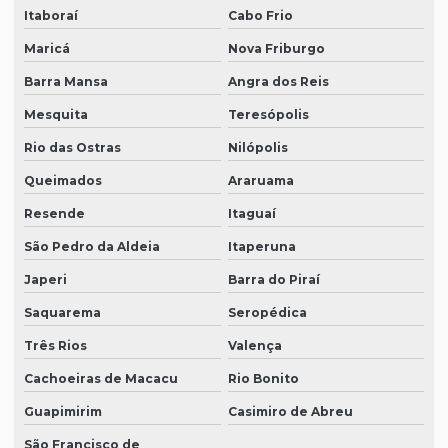
Itaboraí
Cabo Frio
Maricá
Nova Friburgo
Barra Mansa
Angra dos Reis
Mesquita
Teresópolis
Rio das Ostras
Nilópolis
Queimados
Araruama
Resende
Itaguaí
São Pedro da Aldeia
Itaperuna
Japeri
Barra do Piraí
Saquarema
Seropédica
Três Rios
Valença
Cachoeiras de Macacu
Rio Bonito
Guapimirim
Casimiro de Abreu
São Francisco de