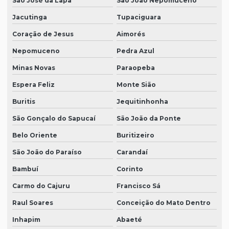
São José da Lapa
São João Nepomuceno
Jacutinga
Tupaciguara
Coração de Jesus
Aimorés
Nepomuceno
Pedra Azul
Minas Novas
Paraopeba
Espera Feliz
Monte Sião
Buritis
Jequitinhonha
São Gonçalo do Sapucaí
São João da Ponte
Belo Oriente
Buritizeiro
São João do Paraíso
Carandaí
Bambuí
Corinto
Carmo do Cajuru
Francisco Sá
Raul Soares
Conceição do Mato Dentro
Inhapim
Abaeté