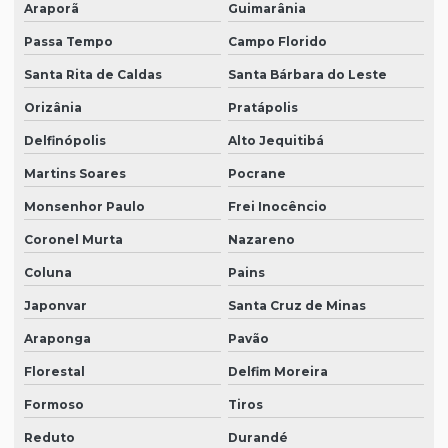
Araporã
Guimarânia
Passa Tempo
Campo Florido
Santa Rita de Caldas
Santa Bárbara do Leste
Orizânia
Pratápolis
Delfinópolis
Alto Jequitibá
Martins Soares
Pocrane
Monsenhor Paulo
Frei Inocêncio
Coronel Murta
Nazareno
Coluna
Pains
Japonvar
Santa Cruz de Minas
Araponga
Pavão
Florestal
Delfim Moreira
Formoso
Tiros
Reduto
Durandé