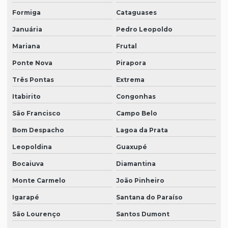
Formiga
Cataguases
Januária
Pedro Leopoldo
Mariana
Frutal
Ponte Nova
Pirapora
Três Pontas
Extrema
Itabirito
Congonhas
São Francisco
Campo Belo
Bom Despacho
Lagoa da Prata
Leopoldina
Guaxupé
Bocaiuva
Diamantina
Monte Carmelo
João Pinheiro
Igarapé
Santana do Paraíso
São Lourenço
Santos Dumont