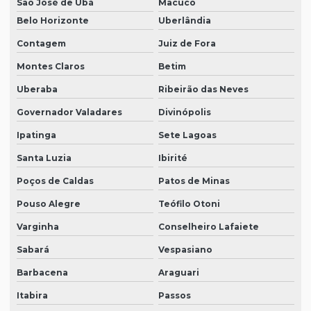
São José de Ubá
Macuco
Belo Horizonte
Uberlândia
Contagem
Juiz de Fora
Montes Claros
Betim
Uberaba
Ribeirão das Neves
Governador Valadares
Divinópolis
Ipatinga
Sete Lagoas
Santa Luzia
Ibirité
Poços de Caldas
Patos de Minas
Pouso Alegre
Teófilo Otoni
Varginha
Conselheiro Lafaiete
Sabará
Vespasiano
Barbacena
Araguari
Itabira
Passos