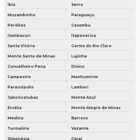
Ibiá
Serro
Muzambinho
Paraguaçu
Perdões
Caxambu
Itambacuri
Itapecerica
Santa Vitória
Carmo do Rio Claro
Monte Santo de Minas
Lajinha
Conselheiro Pena
Divino
Campestre
Manhumirim
Paraisópolis
Lambari
Jaboticatubas
Monte Azul
Ervália
Monte Alegre de Minas
Medina
Barroso
Turmalina
Vazante
Simonésia
Caraí