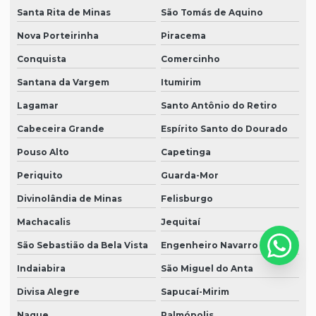
Santa Rita de Minas
São Tomás de Aquino
Nova Porteirinha
Piracema
Conquista
Comercinho
Santana da Vargem
Itumirim
Lagamar
Santo Antônio do Retiro
Cabeceira Grande
Espírito Santo do Dourado
Pouso Alto
Capetinga
Periquito
Guarda-Mor
Divinolândia de Minas
Felisburgo
Machacalis
Jequitaí
São Sebastião da Bela Vista
Engenheiro Navarro
Indaiabira
São Miguel do Anta
Divisa Alegre
Sapucaí-Mirim
Naque
Palmópolis