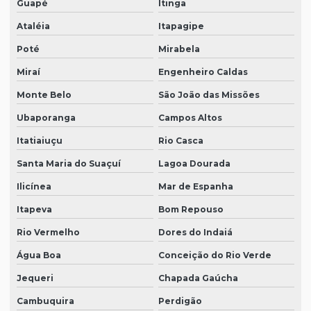
Guapé
Itinga
Ataléia
Itapagipe
Poté
Mirabela
Miraí
Engenheiro Caldas
Monte Belo
São João das Missões
Ubaporanga
Campos Altos
Itatiaiuçu
Rio Casca
Santa Maria do Suaçuí
Lagoa Dourada
Ilicínea
Mar de Espanha
Itapeva
Bom Repouso
Rio Vermelho
Dores do Indaiá
Água Boa
Conceição do Rio Verde
Jequeri
Chapada Gaúcha
Cambuquira
Perdigão