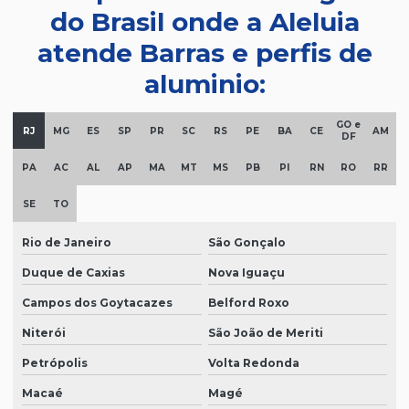
do Brasil onde a Aleluia
atende Barras e perfis de
aluminio:
GO e
RJ
MG
ES
SP
PR
SC
RS
PE
BA
CE
AM
DF
PA
AC
AL
AP
MA
MT
MS
PB
PI
RN
RO
RR
SE
TO
Rio de Janeiro
São Gonçalo
Duque de Caxias
Nova Iguaçu
Campos dos Goytacazes
Belford Roxo
Niterói
São João de Meriti
Petrópolis
Volta Redonda
Macaé
Magé